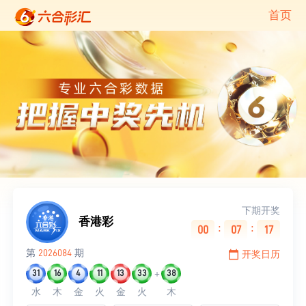
首页
下期开奖
香港彩
:
:
00
07
17
第
期
2026084
开奖日历
31
16
4
11
13
33
38
水
木
金
火
金
火
木