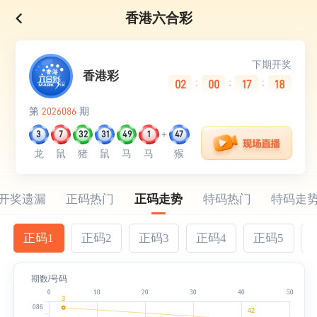
香港六合彩
下期开奖
香港彩
:
:
:
02
00
17
18
第
期
2026086
3
7
32
31
49
1
47
龙
鼠
猪
鼠
马
马
猴
开奖遗漏
正码热门
正码走势
特码热门
特码走
正码1
正码2
正码3
正码4
正码5