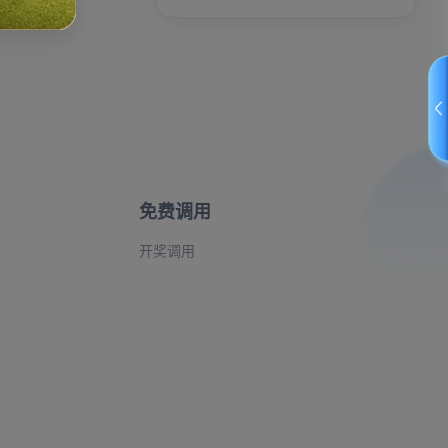
免费调用
开奖调用