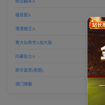
帮您翻本A
福音报A
港澳赌王A
黄大仙救世A加大版
内幕贴士A
荣华富贵(新图)
澳门赌霸