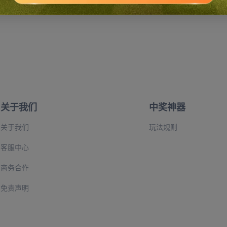
排列五
七星彩排列五
关于我们
中奖神器
关于我们
玩法规则
客服中心
商务合作
免责声明