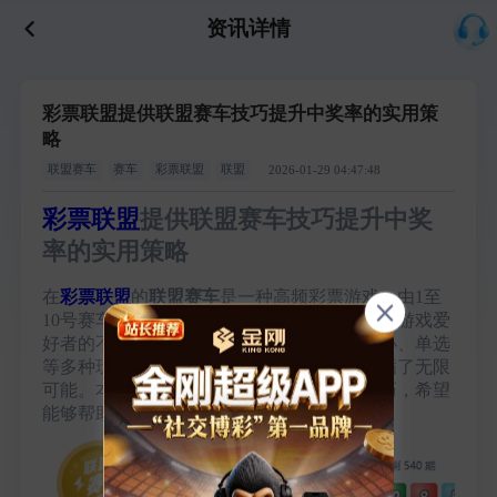
资讯详情
彩票联盟提供联盟赛车技巧提升中奖率的实用策
略
联盟赛车
赛车
彩票联盟
联盟
2026-01-29 04:47:48
彩票联盟
提供联盟赛车技巧提升中奖
率的实用策略
在
彩票联盟
的
联盟赛车
是一种高频彩票游戏，由1至
10号赛车组成。游戏玩法丰富且刺激，是赛车游戏爱
好者的不二之选。包括冠亚和值、单双、大小、单选
等多种玩法在内的多样化选择，使得游戏充满了无限
可能。本文将为大家介绍几种有效的选号技巧，希望
能够帮助玩家提升中奖概率。