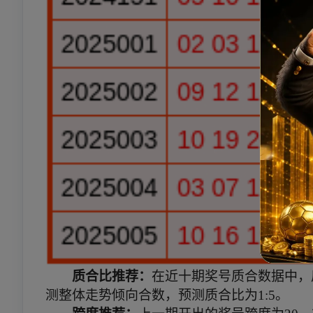
质合比推荐：
在近十期奖号质合数据中，质
测整体走势倾向合数，预测质合比为1:5。