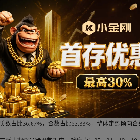
数占比36.67%，合数占比63.33%，整体走势倾向