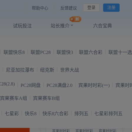
登录
注册
帮助中心
反馈建议
试玩投注
站长推介
六合宝典
联盟快乐8
联盟PC28
联盟快3
联盟六合彩
联盟十一选
热门彩种
尼亚加拉瀑布
纽克斯
世界大战
28(2.8)
PC28网盘
PC28满盘2.0
宾果时时彩(一)
宾果时时
PC28
台湾宾果
香港彩
宾果赛车A组
宾果赛车B组
七星彩
快乐8
快乐8六合彩
排列五
七星彩排列五
宾果时时彩
宾果时时彩
宾果时时彩