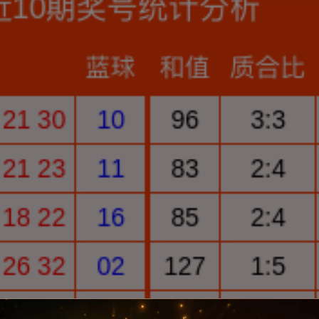
超级大乐透
体彩排列3
体彩排列5
七星彩
快乐8
快乐8六合彩
排列五
七星彩排列五