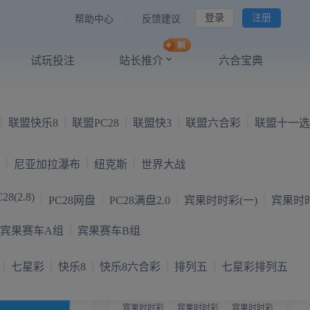
登录
注册
帮助中心
反馈建议
试玩投注
站长推介
六合宝典
联盟快乐8
联盟PC28
联盟快3
联盟六合彩
联盟十一选
热门彩种
尼亚加拉瀑布
纽克斯
世界大战
28(2.8)
PC28网盘
PC28满盘2.0
宾果时时彩(一)
宾果时时
PC28
台湾宾果
香港彩
宾果赛车A组
宾果赛车B组
2:4:0。
七星彩
快乐8
快乐8六合彩
排列五
七星彩排列五
宾果时时彩
宾果时时彩
宾果时时彩