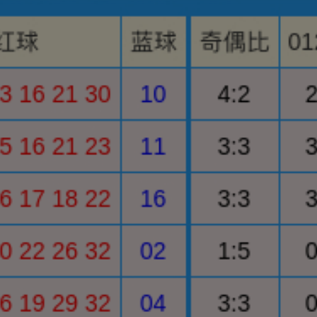
七星彩
快乐8
快乐8六合彩
排列五
七星彩排列五