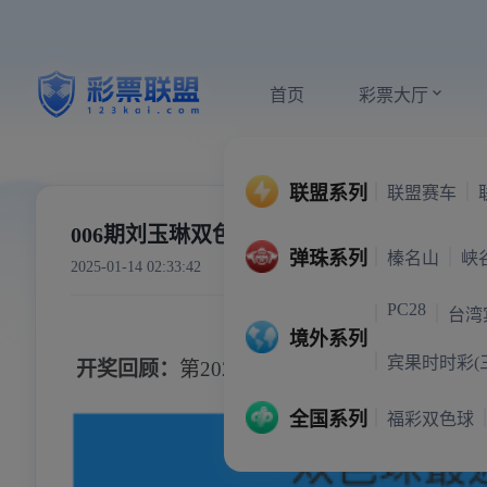
首页
彩票大厅
PC28
联盟系列
联盟赛车
006期刘玉琳双色球预测奖号：单挑一注6+1
弹珠系列
榛名山
峡
2025-01-14 02:33:42
标签
福彩双色球
PC28
台湾
006期刘
境外系列
宾果时时彩(
开奖回顾：
第2025005期双色球开奖号码为：10
全国系列
福彩双色球