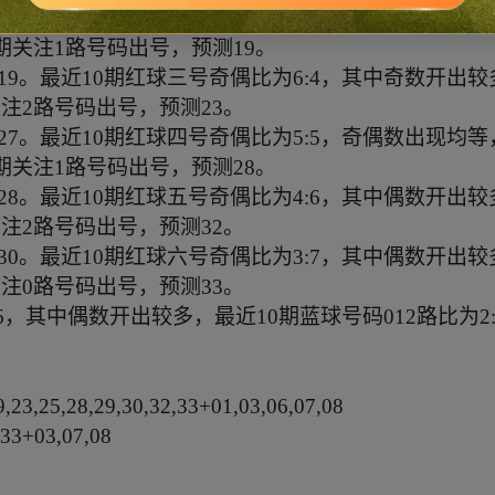
6。最近10期红球二号奇偶比为5:5，奇偶数出现均等
本期关注1路号码出号，预测19。
9。最近10期红球三号奇偶比为6:4，其中奇数开出较
关注2路号码出号，预测23。
7。最近10期红球四号奇偶比为5:5，奇偶数出现均等
本期关注1路号码出号，预测28。
8。最近10期红球五号奇偶比为4:6，其中偶数开出较
关注2路号码出号，预测32。
0。最近10期红球六号奇偶比为3:7，其中偶数开出较
关注0路号码出号，预测33。
6，其中偶数开出较多，最近10期蓝球号码012路比为2:5
。
9,23,25,28,29,30,32,33+01,03,06,07,08
,33+03,07,08