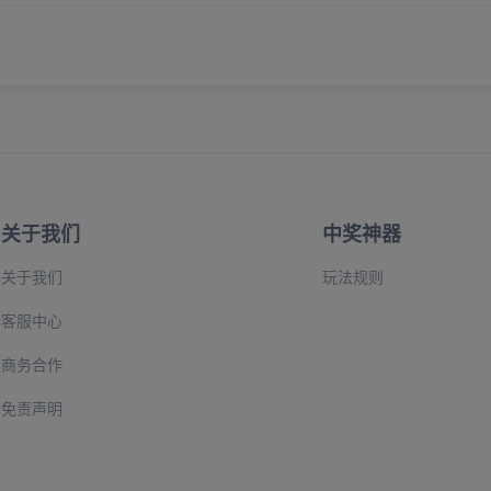
关于我们
中奖神器
关于我们
玩法规则
客服中心
商务合作
免责声明