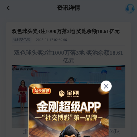
资讯详情
双色球头奖3注1000万落3地 奖池余额18.61亿元
福彩雙色球
2025-01-17 02:39:06
双色球头奖3注1000万落3地 奖池余额18.61
亿元
北京时间2025年1月16日，福彩双色球